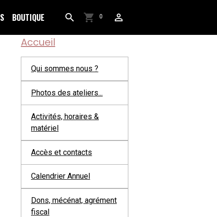
OS
BOUTIQUE
0
Accueil
Qui sommes nous ?
Photos des ateliers...
Activités, horaires &
matériel
Accès et contacts
Calendrier Annuel
Dons, mécénat, agrément
fiscal