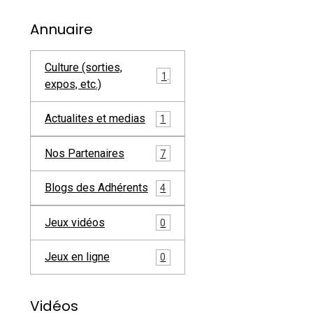
Annuaire
Culture (sorties,
1
expos, etc.)
Actualites et medias
1
Nos Partenaires
7
Blogs des Adhérents
4
Jeux vidéos
0
Jeux en ligne
0
Vidéos