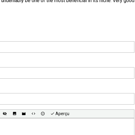
 undeniably be one of the most beneficial in its niche. Very good
Aperçu