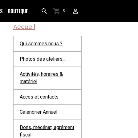
OS
BOUTIQUE
0
Accueil
Qui sommes nous ?
Photos des ateliers...
Activités, horaires &
matériel
Accès et contacts
Calendrier Annuel
Dons, mécénat, agrément
fiscal