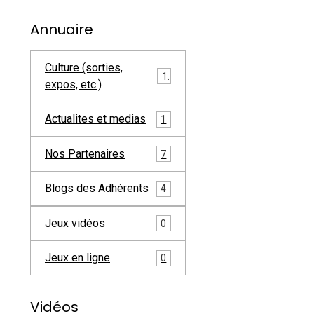
Annuaire
Culture (sorties,
1
expos, etc.)
Actualites et medias
1
Nos Partenaires
7
Blogs des Adhérents
4
Jeux vidéos
0
Jeux en ligne
0
Vidéos