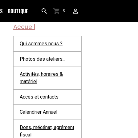
OS
BOUTIQUE
0
Accueil
Qui sommes nous ?
Photos des ateliers...
Activités, horaires &
matériel
Accès et contacts
Calendrier Annuel
Dons, mécénat, agrément
fiscal