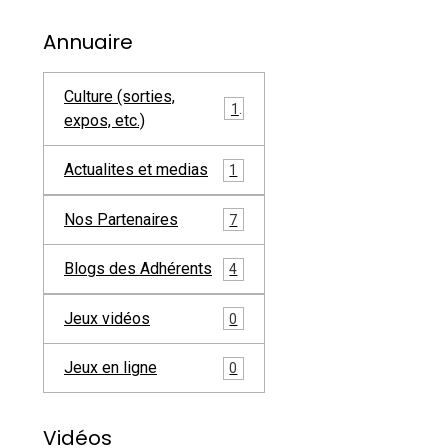
Annuaire
Culture (sorties,
1
expos, etc.)
Actualites et medias
1
Nos Partenaires
7
Blogs des Adhérents
4
Jeux vidéos
0
Jeux en ligne
0
Vidéos