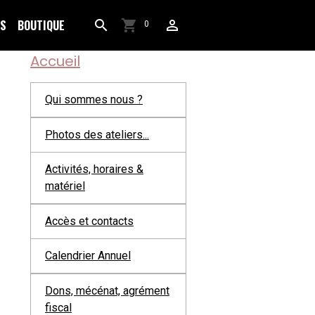
OS
BOUTIQUE
0
Accueil
Qui sommes nous ?
Photos des ateliers...
Activités, horaires &
matériel
Accès et contacts
Calendrier Annuel
Dons, mécénat, agrément
fiscal