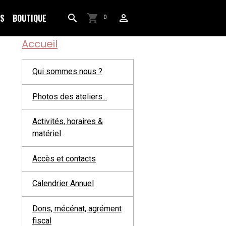
OS
BOUTIQUE
0
Accueil
Qui sommes nous ?
Photos des ateliers...
Activités, horaires &
matériel
Accès et contacts
Calendrier Annuel
Dons, mécénat, agrément
fiscal