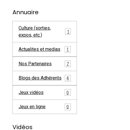
Annuaire
Culture (sorties,
1
expos, etc.)
Actualites et medias
1
Nos Partenaires
7
Blogs des Adhérents
4
Jeux vidéos
0
Jeux en ligne
0
Vidéos