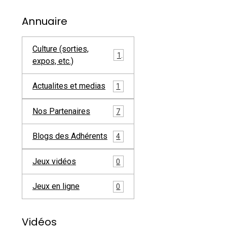
Annuaire
Culture (sorties,
1
expos, etc.)
Actualites et medias
1
Nos Partenaires
7
Blogs des Adhérents
4
Jeux vidéos
0
Jeux en ligne
0
Vidéos