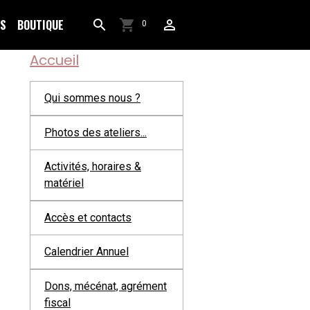
OS
BOUTIQUE
0
Accueil
Qui sommes nous ?
Photos des ateliers...
Activités, horaires &
matériel
Accès et contacts
Calendrier Annuel
Dons, mécénat, agrément
fiscal