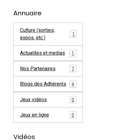
Annuaire
Culture (sorties,
1
expos, etc.)
Actualites et medias
1
Nos Partenaires
7
Blogs des Adhérents
4
Jeux vidéos
0
Jeux en ligne
0
Vidéos