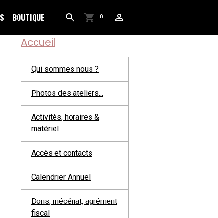
OS
BOUTIQUE
0
Accueil
Qui sommes nous ?
Photos des ateliers...
Activités, horaires &
matériel
Accès et contacts
Calendrier Annuel
Dons, mécénat, agrément
fiscal