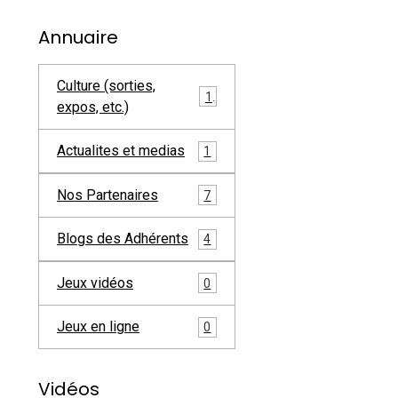
Annuaire
Culture (sorties,
1
expos, etc.)
Actualites et medias
1
Nos Partenaires
7
Blogs des Adhérents
4
Jeux vidéos
0
Jeux en ligne
0
Vidéos