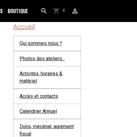
OS
BOUTIQUE
0
Accueil
Qui sommes nous ?
Photos des ateliers...
Activités, horaires &
matériel
Accès et contacts
Calendrier Annuel
Dons, mécénat, agrément
fiscal