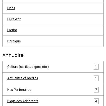
Liens
Livre d'or
Forum
Boutique
Annuaire
Culture (sorties, expos, etc.)
1
Actualites et medias
1
Nos Partenaires
7
Blogs des Adhérents
4