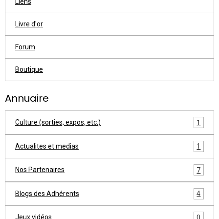
Liens
Livre d'or
Forum
Boutique
Annuaire
Culture (sorties, expos, etc.)
1
Actualites et medias
1
Nos Partenaires
7
Blogs des Adhérents
4
Jeux vidéos
0