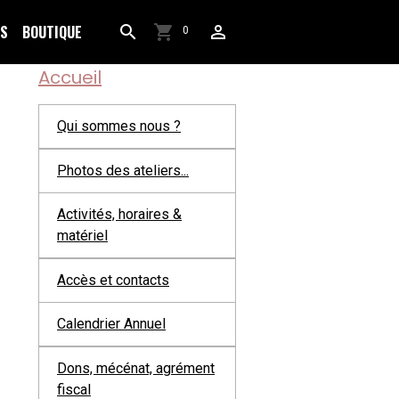
OS
BOUTIQUE
0
Accueil
Qui sommes nous ?
Photos des ateliers...
Activités, horaires &
matériel
Accès et contacts
Calendrier Annuel
Dons, mécénat, agrément
fiscal