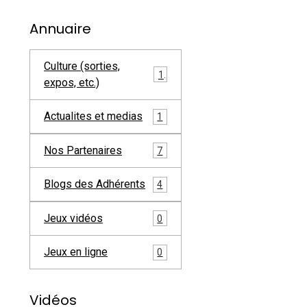
Annuaire
Culture (sorties,
1
expos, etc.)
Actualites et medias
1
Nos Partenaires
7
Blogs des Adhérents
4
Jeux vidéos
0
Jeux en ligne
0
Vidéos