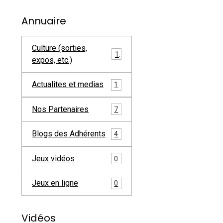
Annuaire
Culture (sorties,
1
expos, etc.)
Actualites et medias
1
Nos Partenaires
7
Blogs des Adhérents
4
Jeux vidéos
0
Jeux en ligne
0
Vidéos