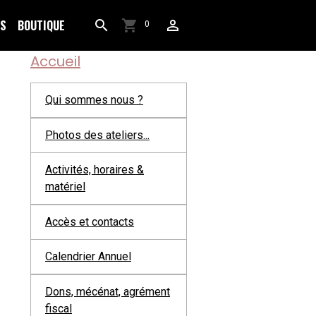
OS
BOUTIQUE
0
Accueil
Qui sommes nous ?
Photos des ateliers...
Activités, horaires &
matériel
Accès et contacts
Calendrier Annuel
Dons, mécénat, agrément
fiscal