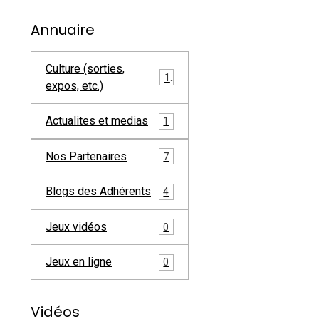
Annuaire
Culture (sorties,
1
expos, etc.)
Actualites et medias
1
Nos Partenaires
7
Blogs des Adhérents
4
Jeux vidéos
0
Jeux en ligne
0
Vidéos